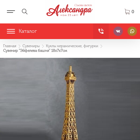
0
Каталог
Главная
Сувениры
Куклы керамические, фигурки
Сувенир "Эйфелева башня" 18х7х7см